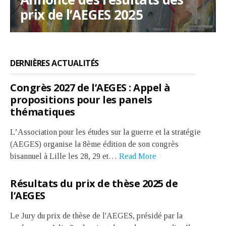
pour les panels thématiques
prix de l’AEGES 2025
2026–2027
académiques
Stand up For Science
Rejoindre et soutenir l’AEGES
Le soutien à la publication
DERNIÈRES ACTUALITÉS
Congrès 2027 de l’AEGES : Appel à
propositions pour les panels
thématiques
L’Association pour les études sur la guerre et la stratégie
(AEGES) organise la 8ème édition de son congrès
bisannuel à Lille les 28, 29 et…
Read More
Résultats du prix de thèse 2025 de
l’AEGES
Le Jury du prix de thèse de l'AEGES, présidé par la