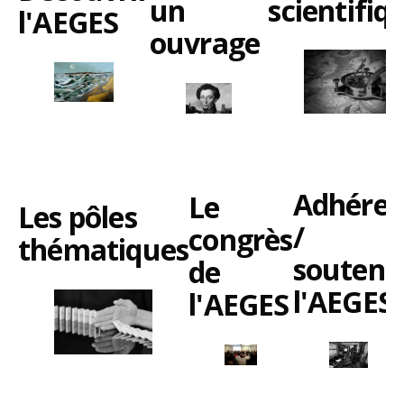
scientifiq
un
l'AEGES
ouvrage
Adhérer
Le
Les pôles
/
congrès
thématiques
souteni
de
l'AEGES
l'AEGES