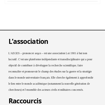
L’association
L’AEGES – prononcer aeɡɛs – est une association Loi 1901 à but non
lucratif. C’est une plateforme indépendante et transdisciplinaire qui a pour
objectif de contribuer à développer la recherche scientifique, faire
reconnaître et promouvoir le champ des études sur la guerre et la stratégie
dans le monde universitaire français. Elle cherche également à approfondir
le lien entre le monde académique (notamment la nouvelle génération de
chercheurs) et l’ensemble des acteurs civils et militaires concernés.
Raccourcis