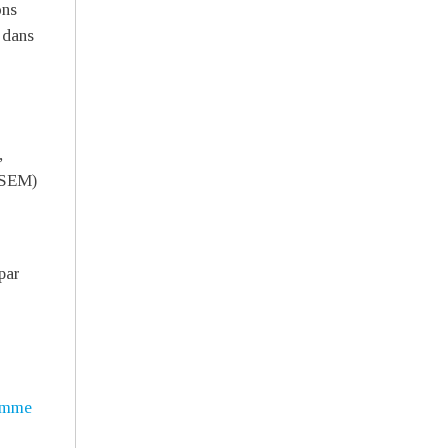
ons
e dans
,
RSEM)
s
par
à
amme