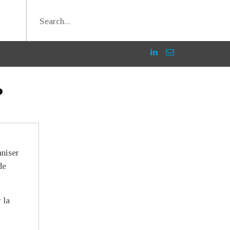
?
aniser
de
 la