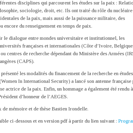
férentes disciplines qui parcourent les études sur la paix : Relati
losophie, sociologie, droit, etc. Ils ont traité du rôle du nucléair
dentales de la paix, mais aussi de la puissance militaire, des
 ou encore du renseignement en temps de paix.
le dialogue entre mondes universitaire et institutionnel, les
universités françaises et internationales (Côte d’Ivoire, Belgique
ou centres de recherche dépendant du Ministère des Armées (I
trangères (CAPS).
t présenté les modalités du financement de la recherche en étude
 (Women In International Security) a lancé son antenne française 
 actrice de la paix. Enfin, un hommage a également été rendu 
 Président d’honneur de l’AEGES.
x de mémoire et de thèse Bastien Irondelle.
le ci-dessous et en version pdf à partir du lien suivant :
Progr