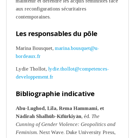
maintenir et défendre les acquis féministes face
aux reconfigurations sécuritaires
contemporaines.
Les responsables du pôle
Marina Bousquet,
marina.bousquet@u-
bordeaux.fr
Lydie Thollot,
lydie.thollot@competences-
developpement.fr
Bibliographie indicative
Abu-Lughod, Lila, Rema Hammami, et
Nādirah Shalhūb-Kīfūrkiyān
, éd.
The
Cunning of Gender Violence: Geopolitics and
Feminism.
Next Wave. Duke University Press,