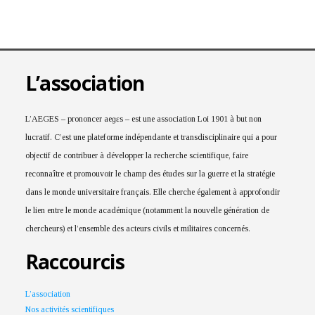
L’association
L’AEGES – prononcer aeɡɛs – est une association Loi 1901 à but non
lucratif. C’est une plateforme indépendante et transdisciplinaire qui a pour
objectif de contribuer à développer la recherche scientifique, faire
reconnaître et promouvoir le champ des études sur la guerre et la stratégie
dans le monde universitaire français. Elle cherche également à approfondir
le lien entre le monde académique (notamment la nouvelle génération de
chercheurs) et l’ensemble des acteurs civils et militaires concernés.
Raccourcis
L’association
Nos activités scientifiques