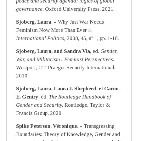
peace and security agenda: logics of global
governance.
Oxford University Press, 2021.
Sjoberg, Laura.
« Why Just War Needs
Feminism Now More Than Ever ».
o
International Politics,
2008
,
45, n
1, pp. 1‑18.
Sjoberg, Laura, and Sandra Via
, ed.
Gender,
War, and Militarism : Feminist Perspectives.
Westport, CT: Praeger Security International,
2010.
Sjoberg, Laura, Laura J. Shepherd, et Caron
E. Gentry
, éd.
The Routledge Handbook of
Gender and Security.
Routledge, Taylor &
Francis Group, 2020.
Spike Peterson, Véronique.
« Transgressing
Boundaries: Theory of Knowledge, Gender and