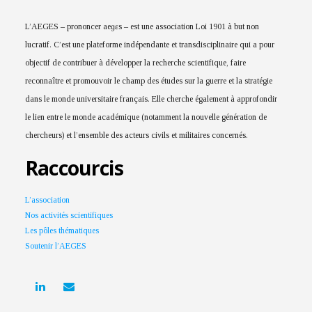
L’AEGES – prononcer aeɡɛs – est une association Loi 1901 à but non
lucratif. C’est une plateforme indépendante et transdisciplinaire qui a pour
objectif de contribuer à développer la recherche scientifique, faire
reconnaître et promouvoir le champ des études sur la guerre et la stratégie
dans le monde universitaire français. Elle cherche également à approfondir
le lien entre le monde académique (notamment la nouvelle génération de
chercheurs) et l’ensemble des acteurs civils et militaires concernés.
Raccourcis
L’association
Nos activités scientifiques
Les pôles thématiques
Soutenir l’AEGES