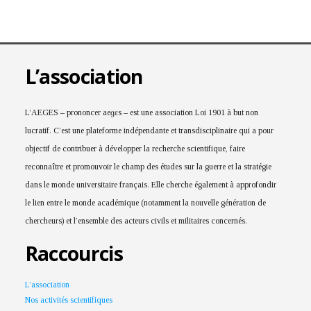
L’association
L’AEGES – prononcer aeɡɛs – est une association Loi 1901 à but non
lucratif. C’est une plateforme indépendante et transdisciplinaire qui a pour
objectif de contribuer à développer la recherche scientifique, faire
reconnaître et promouvoir le champ des études sur la guerre et la stratégie
dans le monde universitaire français. Elle cherche également à approfondir
le lien entre le monde académique (notamment la nouvelle génération de
chercheurs) et l’ensemble des acteurs civils et militaires concernés.
Raccourcis
L’association
Nos activités scientifiques