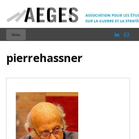
Menu
pierrehassner