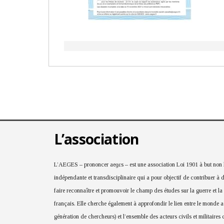
L’association
L’AEGES – prononcer aeɡɛs – est une association Loi 1901 à but non lu
indépendante et transdisciplinaire qui a pour objectif de contribuer à 
faire reconnaître et promouvoir le champ des études sur la guerre et la
français. Elle cherche également à approfondir le lien entre le monde
génération de chercheurs) et l’ensemble des acteurs civils et militaires