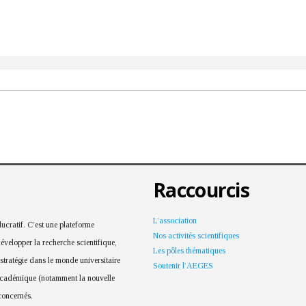
Raccourcis
L’association
cratif. C’est une plateforme
Nos activités scientifiques
développer la recherche scientifique,
Les pôles thématiques
 stratégie dans le monde universitaire
Soutenir l’AEGES
 académique (notamment la nouvelle
 concernés.