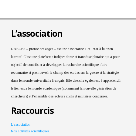
L’association
L’AEGES – prononcer aeɡɛs – est une association Loi 1901 à but non
lucratif. C’est une plateforme indépendante et transdisciplinaire qui a pour
objectif de contribuer à développer la recherche scientifique, faire
reconnaître et promouvoir le champ des études sur la guerre et la stratégie
dans le monde universitaire français. Elle cherche également à approfondir
le lien entre le monde académique (notamment la nouvelle génération de
chercheurs) et l’ensemble des acteurs civils et militaires concernés.
Raccourcis
L’association
Nos activités scientifiques