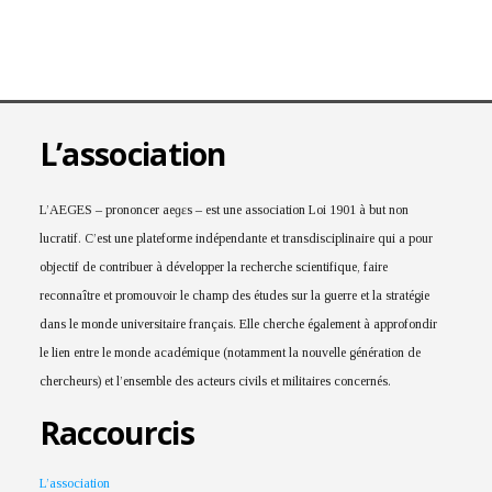
L’association
L’AEGES – prononcer aeɡɛs – est une association Loi 1901 à but non
lucratif. C’est une plateforme indépendante et transdisciplinaire qui a pour
objectif de contribuer à développer la recherche scientifique, faire
reconnaître et promouvoir le champ des études sur la guerre et la stratégie
dans le monde universitaire français. Elle cherche également à approfondir
le lien entre le monde académique (notamment la nouvelle génération de
chercheurs) et l’ensemble des acteurs civils et militaires concernés.
Raccourcis
L’association