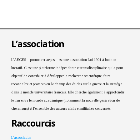
L’association
L’AEGES – prononcer aeɡɛs – est une association Loi 1901 à but non
lucratif. C’est une plateforme indépendante et transdisciplinaire qui a pour
objectif de contribuer à développer la recherche scientifique, faire
reconnaître et promouvoir le champ des études sur la guerre et la stratégie
dans le monde universitaire français. Elle cherche également à approfondir
le lien entre le monde académique (notamment la nouvelle génération de
chercheurs) et l’ensemble des acteurs civils et militaires concernés.
Raccourcis
L’association