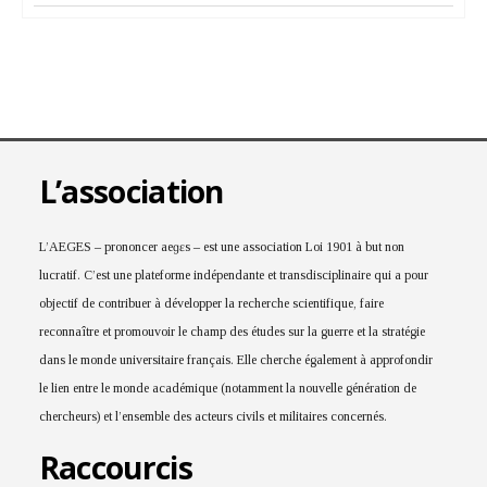
L’association
L’AEGES – prononcer aeɡɛs – est une association Loi 1901 à but non
lucratif. C’est une plateforme indépendante et transdisciplinaire qui a pour
objectif de contribuer à développer la recherche scientifique, faire
reconnaître et promouvoir le champ des études sur la guerre et la stratégie
dans le monde universitaire français. Elle cherche également à approfondir
le lien entre le monde académique (notamment la nouvelle génération de
chercheurs) et l’ensemble des acteurs civils et militaires concernés.
Raccourcis