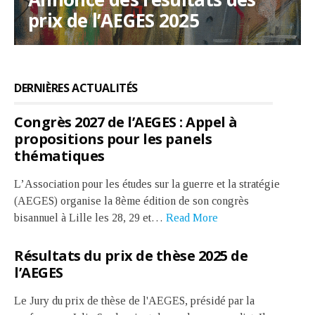
pour les panels thématiques
prix de l’AEGES 2025
2026–2027
académiques
Stand up For Science
Rejoindre et soutenir l’AEGES
Le soutien à la publication
DERNIÈRES ACTUALITÉS
Congrès 2027 de l’AEGES : Appel à
propositions pour les panels
thématiques
L’Association pour les études sur la guerre et la stratégie
(AEGES) organise la 8ème édition de son congrès
bisannuel à Lille les 28, 29 et…
Read More
Résultats du prix de thèse 2025 de
l’AEGES
Le Jury du prix de thèse de l'AEGES, présidé par la