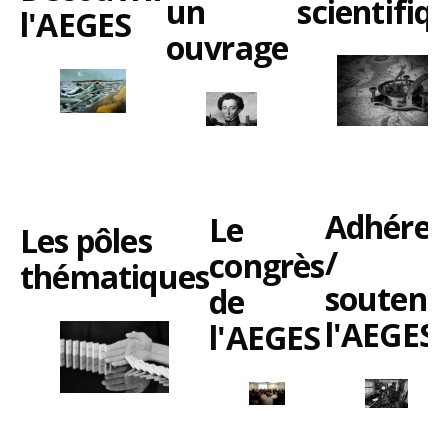
scientifiq
un
l'AEGES
ouvrage
Adhérer
Le
Les pôles
/
congrès
thématiques
souteni
de
l'AEGES
l'AEGES