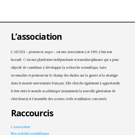
L’association
L’AEGES – prononcer aeɡɛs – est une association Loi 1901 à but non
lucratif. C’est une plateforme indépendante et transdisciplinaire qui a pour
objectif de contribuer à développer la recherche scientifique, faire
reconnaître et promouvoir le champ des études sur la guerre et la stratégie
dans le monde universitaire français. Elle cherche également à approfondir
le lien entre le monde académique (notamment la nouvelle génération de
chercheurs) et l’ensemble des acteurs civils et militaires concernés.
Raccourcis
L’association
Nos activités scientifiques