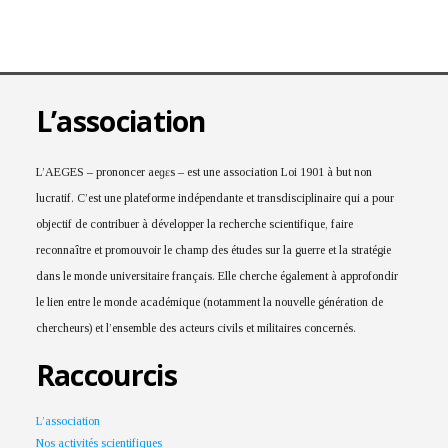
L’association
L’AEGES – prononcer aeɡɛs – est une association Loi 1901 à but non
lucratif. C’est une plateforme indépendante et transdisciplinaire qui a pour
objectif de contribuer à développer la recherche scientifique, faire
reconnaître et promouvoir le champ des études sur la guerre et la stratégie
dans le monde universitaire français. Elle cherche également à approfondir
le lien entre le monde académique (notamment la nouvelle génération de
chercheurs) et l’ensemble des acteurs civils et militaires concernés.
Raccourcis
L’association
Nos activités scientifiques