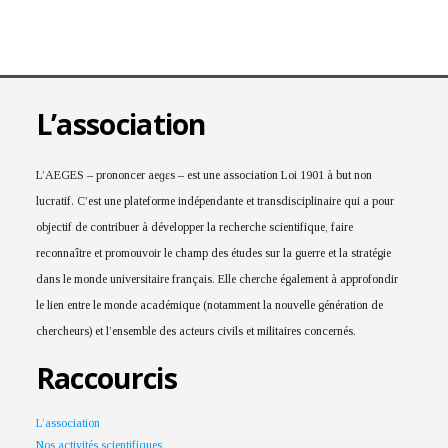
L’association
L’AEGES – prononcer aeɡɛs – est une association Loi 1901 à but non
lucratif. C’est une plateforme indépendante et transdisciplinaire qui a pour
objectif de contribuer à développer la recherche scientifique, faire
reconnaître et promouvoir le champ des études sur la guerre et la stratégie
dans le monde universitaire français. Elle cherche également à approfondir
le lien entre le monde académique (notamment la nouvelle génération de
chercheurs) et l’ensemble des acteurs civils et militaires concernés.
Raccourcis
L’association
Nos activités scientifiques