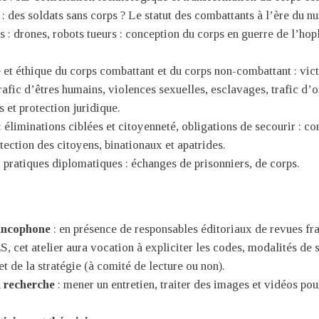
 des soldats sans corps ? Le statut des combattants à l’ère du n
 : drones, robots tueurs : conception du corps en guerre de l’hopl
e et éthique du corps combattant et du corps non-combattant : vic
rafic d’êtres humains, violences sexuelles, esclavages, trafic d’o
et protection juridique.
: éliminations ciblées et citoyenneté, obligations de secourir : c
otection des citoyens, binationaux et apatrides.
 pratiques diplomatiques : échanges de prisonniers, de corps.
rancophone
: en présence de responsables éditoriaux de revues fr
, cet atelier aura vocation à expliciter les codes, modalités de 
et de la stratégie (à comité de lecture ou non).
a recherche
: mener un entretien, traiter des images et vidéos po