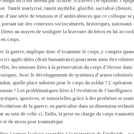
le temps où il est détenu par Achille. A travers cet épisode, l’ép
rier. Tantôt martyrisé, tantôt mythifié, glorifié, sacralisé (Beno
œur d’une série de tensions et d’ambivalences que ce colloque se
 portant sur des contextes socioculturels, historiques, nationaux 
s Dieux un moyen de souligner la bravoure du héros en lui accord
 en-corps.
avec la guerre, implique donc d’examiner le corps, y compris quan
s ici applicables (droit humanitaire) pourraient ainsi être réinte
effet, les tensions liées à la préservation du corps d’Hector dans 
storiques. Avec le développement de systèmes d’armes robotisés
ombat, quelle place subsiste pour le corps du soldat ? L’opérateur 
tassin ? Les problématiques liées à l’évolution de l’intelligence 
ysiques, sportives, et sensorielles grâce à des prothèses et sout
 évolutions de la guerre, en particulier dans sa dimension technol
nt au sein de celle-ci. Enfin, la prise en charge du corps traumat
 et de stress post-traumatique.
 fine
à penser la place accordée à la protection de l’individu – y