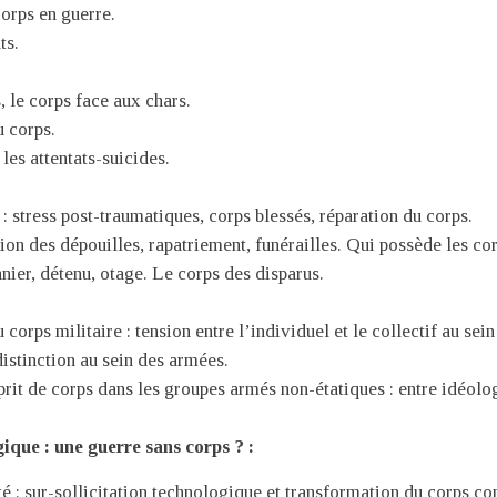
orps en guerre.
ts.
 le corps face aux chars.
 corps.
 les attentats-suicides.
:
: stress post-traumatiques, corps blessés, réparation du corps.
ion des dépouilles, rapatriement, funérailles. Qui possède les cor
nier, détenu, otage. Le corps des disparus.
corps militaire : tension entre l’individuel et le collectif au se
distinction au sein des armées.
rit de corps dans les groupes armés non-étatiques : entre idéolog
gique : une guerre sans corps ? :
 : sur-sollicitation technologique et transformation du corps co