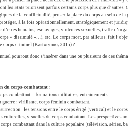
ont les Etats priorisent parfois certains corps plus que d’autres.
ques de la conflictualité, penser la place du corps au sein de la 
 protéger, à la fois opérationnellement, stratégiquement et jurid
afic d’êtres humains, esclavages, violences sexuelles, trafic d’or
corps « dissimulé »…), etc. Le corps mort, par ailleurs, fait l’obj
e corps criminel (Kastoryano, 2015) ?
nnuel pourront donc s’insérer dans une ou plusieurs de ces théma
n du corps-combattant :
rps combattant – formations militaires, entrainements.
 guerre : virilisme, corps féminin combattant.
surrection : les tensions entre le corps érigé (vertical) et le corp
s culturelles, visuelles du corps combattant. Les perspectives n
corps combattant dans la culture populaire (télévision, séries, ba