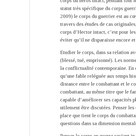
corps du héros intact, pendant tout 
statut très spécifique du corps guer
2009) le corps du guerrier est au c
travers des études de cas originales,
corps d’Hector intact, c’est pour le
éviter qu’il ne disparaisse encore et
Etudier le corps, dans sa relation 
(blessé, tué, emprisonné). Les norme
la conflictualité contemporaine. En 
qu’une fable reléguée aux temps hi
distance entre le combattant et le c
combattant, au même titre que le fan
capable d’améliorer ses capacités ph
utilement être discutées. Penser les
place que tient le corps du combatta
questions dans sa dimension mentale
Penser le corps en guerre revient
in