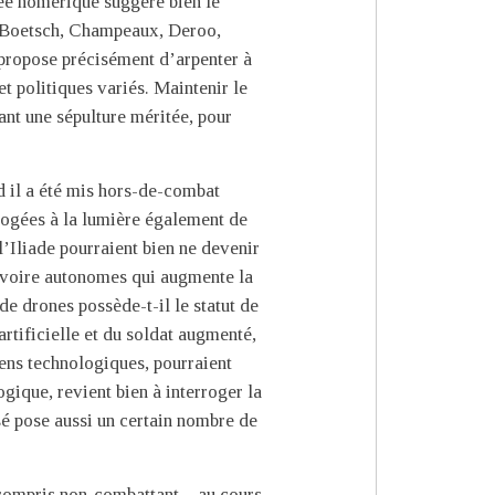
opée homérique suggère bien le
it, Boetsch, Champeaux, Deroo,
 propose précisément d’arpenter à
et politiques variés. Maintenir le
ant une sépulture méritée, pour
d il a été mis hors-de-combat
rrogées à la lumière également de
l’Iliade pourraient bien ne devenir
 voire autonomes qui augmente la
de drones possède-t-il le statut de
artificielle et du soldat augmenté,
iens technologiques, pourraient
ogique, revient bien à interroger la
isé pose aussi un certain nombre de
 compris non-combattant – au cours