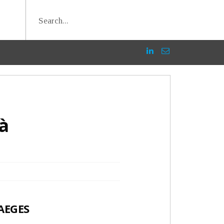
à
’AEGES