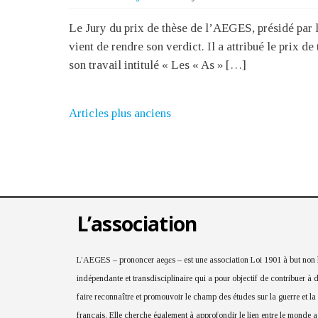
Le Jury du prix de thèse de l’AEGES, présidé par l
vient de rendre son verdict. Il a attribué le prix 
son travail intitulé « Les « As » […]
Articles plus anciens
L’association
L’AEGES – prononcer aeɡɛs – est une association Loi 1901 à but non lu
indépendante et transdisciplinaire qui a pour objectif de contribuer à 
faire reconnaître et promouvoir le champ des études sur la guerre et la
français. Elle cherche également à approfondir le lien entre le monde