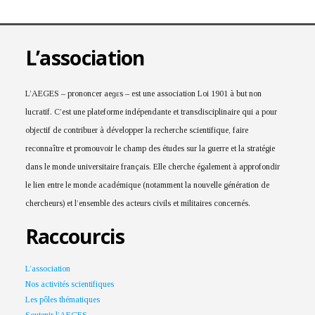
L’association
L’AEGES – prononcer aeɡɛs – est une association Loi 1901 à but non
lucratif. C’est une plateforme indépendante et transdisciplinaire qui a pour
objectif de contribuer à développer la recherche scientifique, faire
reconnaître et promouvoir le champ des études sur la guerre et la stratégie
dans le monde universitaire français. Elle cherche également à approfondir
le lien entre le monde académique (notamment la nouvelle génération de
chercheurs) et l’ensemble des acteurs civils et militaires concernés.
Raccourcis
L’association
Nos activités scientifiques
Les pôles thématiques
Soutenir l’AEGES