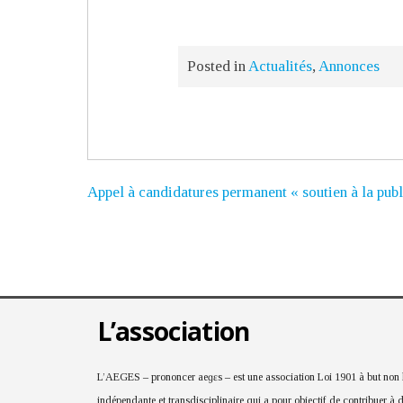
Posted in
Actualités
,
Annonces
Appel à candidatures permanent « soutien à la publ
L’association
L’AEGES – prononcer aeɡɛs – est une association Loi 1901 à but non lu
indépendante et transdisciplinaire qui a pour objectif de contribuer à 