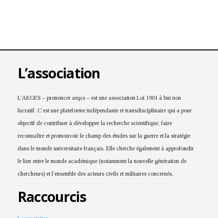
L’association
L’AEGES – prononcer aeɡɛs – est une association Loi 1901 à but non
lucratif. C’est une plateforme indépendante et transdisciplinaire qui a pour
objectif de contribuer à développer la recherche scientifique, faire
reconnaître et promouvoir le champ des études sur la guerre et la stratégie
dans le monde universitaire français. Elle cherche également à approfondir
le lien entre le monde académique (notamment la nouvelle génération de
chercheurs) et l’ensemble des acteurs civils et militaires concernés.
Raccourcis