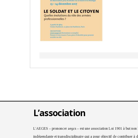
L’association
L’AEGES – prononcer aeɡɛs – est une association Loi 1901 à but non lu
indépendante et transdisciplinaire qui a pour objectif de contribuer à 