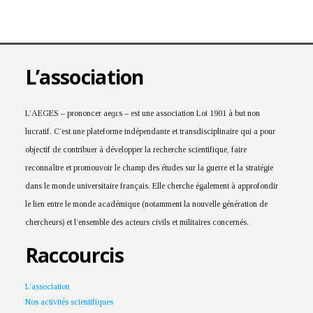
L’association
L’AEGES – prononcer aeɡɛs – est une association Loi 1901 à but non
lucratif. C’est une plateforme indépendante et transdisciplinaire qui a pour
objectif de contribuer à développer la recherche scientifique, faire
reconnaître et promouvoir le champ des études sur la guerre et la stratégie
dans le monde universitaire français. Elle cherche également à approfondir
le lien entre le monde académique (notamment la nouvelle génération de
chercheurs) et l’ensemble des acteurs civils et militaires concernés.
Raccourcis
L’association
Nos activités scientifiques