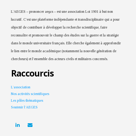
L’AEGES – prononcer aeɡɛs – est une association Loi 1901 à but non
lucratif. C’est une plateforme indépendante et transdisciplinaire qui a pour
objectif de contribuer à développer la recherche scientifique, faire
reconnaître et promouvoir le champ des études sur la guerre et la stratégie
dans le monde universitaire français. Elle cherche également à approfondir
le lien entre le monde académique (notamment la nouvelle génération de
chercheurs) et l’ensemble des acteurs civils et militaires concernés.
Raccourcis
L’association
Nos activités scientifiques
Les pôles thématiques
Soutenir l’AEGES