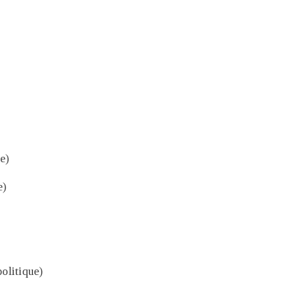
e)
e)
olitique)