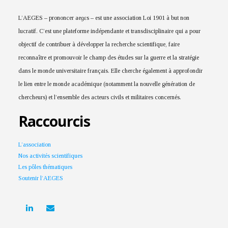
L’AEGES – prononcer aeɡɛs – est une association Loi 1901 à but non
lucratif. C’est une plateforme indépendante et transdisciplinaire qui a pour
objectif de contribuer à développer la recherche scientifique, faire
reconnaître et promouvoir le champ des études sur la guerre et la stratégie
dans le monde universitaire français. Elle cherche également à approfondir
le lien entre le monde académique (notamment la nouvelle génération de
chercheurs) et l’ensemble des acteurs civils et militaires concernés.
Raccourcis
L’association
Nos activités scientifiques
Les pôles thématiques
Soutenir l’AEGES