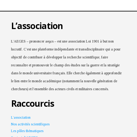
L’association
L’AEGES – prononcer aeɡɛs – est une association Loi 1901 à but non
lucratif. C’est une plateforme indépendante et transdisciplinaire qui a pour
objectif de contribuer à développer la recherche scientifique, faire
reconnaître et promouvoir le champ des études sur la guerre et la stratégie
dans le monde universitaire français. Elle cherche également à approfondir
le lien entre le monde académique (notamment la nouvelle génération de
chercheurs) et l’ensemble des acteurs civils et militaires concernés.
Raccourcis
L’association
Nos activités scientifiques
Les pôles thématiques