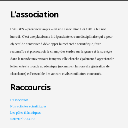
L’association
L’AEGES – prononcer aeɡɛs – est une association Loi 1901 à but non
lucratif. C’est une plateforme indépendante et transdisciplinaire qui a pour
objectif de contribuer à développer la recherche scientifique, faire
reconnaître et promouvoir le champ des études sur la guerre et la stratégie
dans le monde universitaire français. Elle cherche également à approfondir
le lien entre le monde académique (notamment la nouvelle génération de
chercheurs) et l’ensemble des acteurs civils et militaires concernés.
Raccourcis
L’association
Nos activités scientifiques
Les pôles thématiques
Soutenir l’AEGES